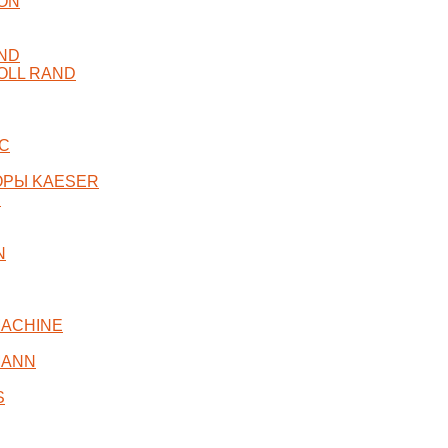
ON
ND
OLL RAND
C
ОРЫ KAESER
R
N
ACHINE
MANN
S