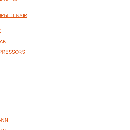
РЫ DENAIR
K
AK
MPRESSORS
ANN